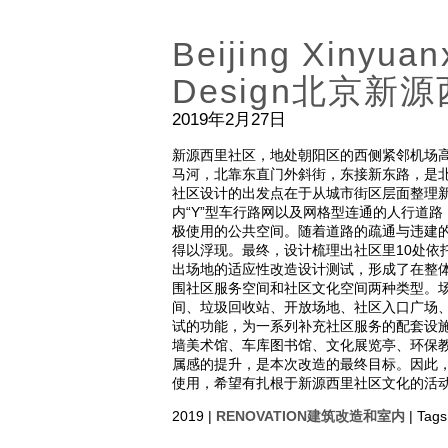
Beijing Xinyuan
Design北京新
2019年2月27日
新源西里社区，地处朝阳区的西侧紧邻机场高
马河，北靠东直门外斜街，东接新东路，
社区设计的出发点在于从城市街区层面整理
内“Y”型车行路网以及网格型连通的人行道
极使用的公共空间。随着道路的疏通与违建
得以浮现。最终，设计梳理出社区里10处依
出场地的适应性改造设计测试，形成了在整
围社区服务空间和社区文化空间两种类型。
间、垃圾回收站、开放场地、社区入口广场
试的功能，为一系列补充社区服务的配套设
墙美术馆、车库图书馆、文化展览亭、环保
属感的提升，是本次改造的最终目标。因此
使用，希望有扎根于新源西里社区文化的活
2019 |
RENOVATION建筑改造和室内
| Tags