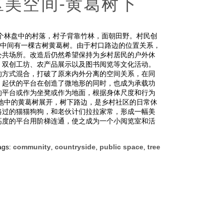
都社区美空间-黄葛树下
个林盘中的村落，村子背靠竹林，面朝田野。村民创
，中间有一棵古树黄葛树。由于村口路边的位置关系，
公共场所。改造后仍然希望保持为乡村居民的户外休
、双创工坊、农产品展示以及图书阅览等文化活动。
的方式混合，打破了原来内外分离的空间关系，在同
。起伏的平台在创造了微地形的同时，也成为承载功
的平台或作为坐凳或作为地面，根据身体尺度和行为
地中的黄葛树展开，树下路边，是乡村社区的日常休
路过的猫猫狗狗，和老伙计们拉拉家常，形成一幅美
高度的平台用阶梯连通，使之成为一个小阅览室和活
ags:
community
,
countryside
,
public space
,
tree