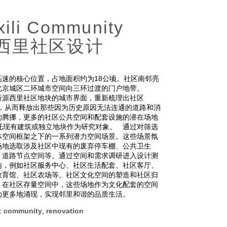
xili Community
源西里社区设计
速的核心位置，占地面积约为18公顷。社区南邻亮
是北京城区二环城市空间向三环过渡的门户地带。
新源西里社区地块的城市界面，重新梳理出社区
路，从而释放出那些因为历史原因无法连通的道路和消
的腾挪，更多的社区公共空间和配套设施的潜在场地
托现有建筑或独立地块作为研究对象。 通过对筛选
体空间框架之下的一系列潜力空间场景。这些场景氛
场地选取涉及社区中现有的废弃停车棚、公共卫生
、道路节点空间等。通过空间和需求调研进入设计测
施，例如社区服务中心、社区生活配套、社区客厅、
教育馆、社区农场等。社区文化空间的塑造和社区归
，在社区存量空间中，这些场地作为文化配套的空间
动更多地涌现，实现邻里和谐的品质生活。
:
community
,
renovation