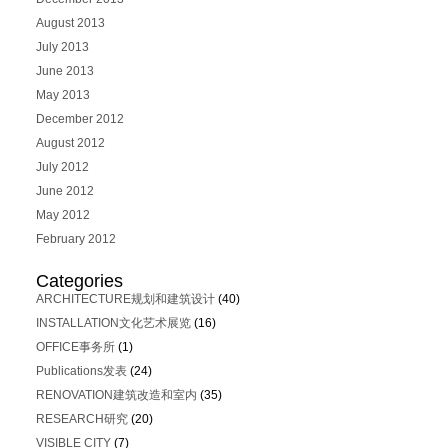
August 2013
July 2013
June 2013
May 2013
December 2012
August 2012
July 2012
June 2012
May 2012
February 2012
Categories
ARCHITECTURE规划和建筑设计
(40)
INSTALLATION文化艺术展览
(16)
OFFICE事务所
(1)
Publications发表
(24)
RENOVATION建筑改造和室内
(35)
RESEARCH研究
(20)
VISIBLE CITY
(7)