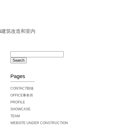
ION建筑改造和室内
Pages
———————
CONTACT联络
OFFICE事务所
PROFILE
SHOWCASE
TEAM
WEBSITE UNDER CONSTRUCTION