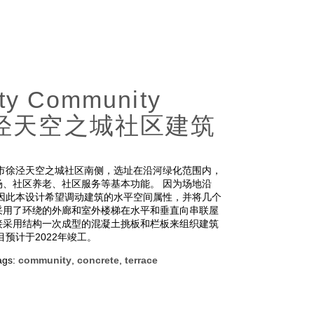
ity Community
上海徐泾天空之城社区建筑
市徐泾天空之城社区南侧，选址在沿河绿化范围内，
、社区养老、社区服务等基本功能。 因为场地沿
因此本设计希望调动建筑的水平空间属性，并将几个
采用了环绕的外廊和室外楼梯在水平和垂直向串联屋
接采用结构一次成型的混凝土挑板和栏板来组织建筑
预计于2022年竣工。
ags:
community
,
concrete
,
terrace