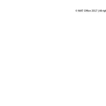
© MAT Office 2017 | All ri