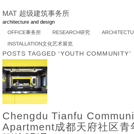
MAT 超级建筑事务所
architecture and design
OFFICE事务所
RESEARCH研究
ARCHITEC
INSTALLATION文化艺术展览
POSTS TAGGED ‘YOUTH COMMUNITY’
Chengdu Tianfu Communi
Apartment成都天府社区青