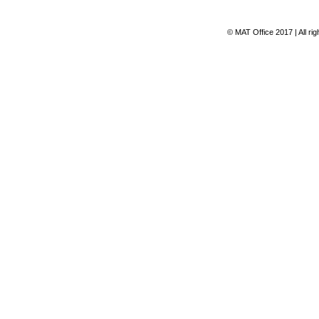
© MAT Office 2017 | All ri