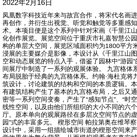
2022年2月16日
凤凰数字科技近年来与故宫合作，将宋代名画
再创作，并衍生出视觉、听觉和触觉等多重感
术。本项目便是这个系列中针对宋画《千里江
化创作展览。展览空间位于重庆市礼嘉智慧公
构的单层大空间，展览区域面积约为1800平方
浸展的主要媒介是影像，本设计从《千里江山
空和动态展览的特点入手，借鉴了园林中“游园
间展厅中制造了一系列的观展体验。 九宫格体系
布局脱胎于经典的九宫格体系。约翰·海杜克将
筑设计，讨论建筑的结构和空间的本质逻辑。
有建筑结构产生了基本的九宫格布局，之后又
密等一系列空间变奏，产生了“感知节点”、“时
线性空间，以及由他们所组织的大小不同的六
厅。原本单向的观展路径在多层次空间节点的虚
园”式的丰富多元。 楔形空间 帕拉第奥在维琴
设计中，采用一组描绘城市街道的楔形空间来