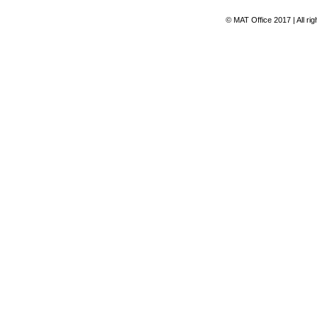
© MAT Office 2017 | All ri